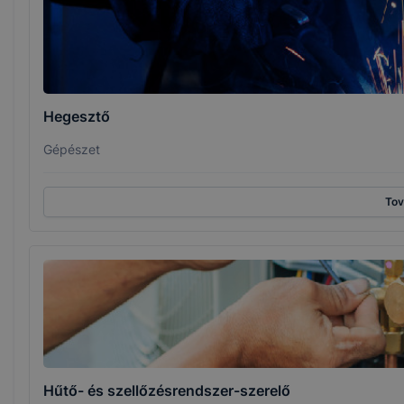
Hegesztő
Gépészet
To
Hűtő- és szellőzésrendszer-szerelő