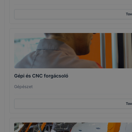
To
Gépi és CNC forgácsoló
Gépészet
To