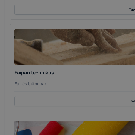
To
Faipari technikus
Fa- és bútoripar
To