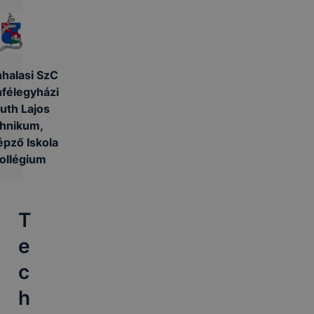
halasi SzC
félegyházi
uth Lajos
hnikum,
pző Iskola
ollégium
T
e
c
h