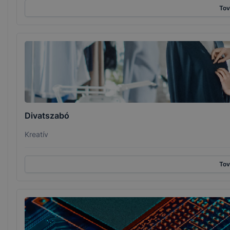
To
Divatszabó
Kreatív
To