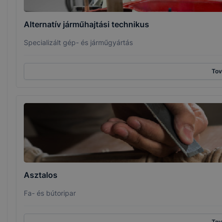
Alternatív járműhajtási technikus
Specializált gép- és járműgyártás
To
Asztalos
Fa- és bútoripar
To