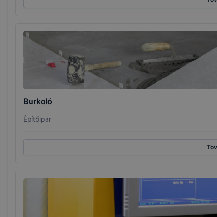
Burkoló
Építőipar
To