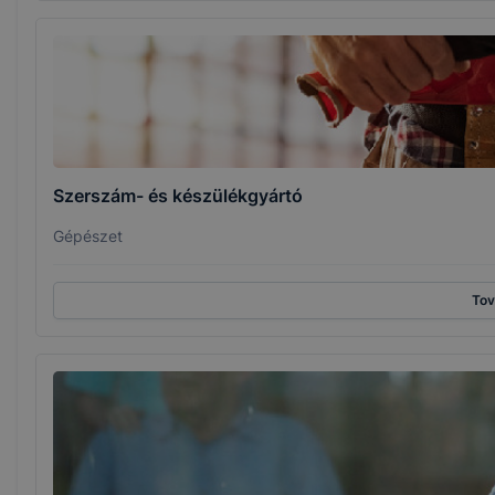
Szerszám- és készülékgyártó
Gépészet
To