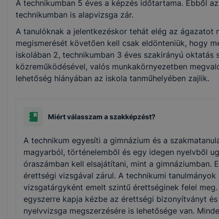
A technikumban 5 éves a képzés időtartama. Ebből az 
technikumban is alapvizsga zár.
Turizmus-vendéglátás
A tanulóknak a jelentkezéskor tehát elég az ágazatot 
megismerését követően kell csak eldönteniük, hogy m
iskolában 2, technikumban 3 éves szakirányú oktatás s
Kreatív
közreműködésével, valós munkakörnyezetben megvalósu
lehetőség hiányában az iskola tanműhelyében zajlik.
Elektronika és elektrotechnika
Szépészet
Miért válasszam a szakképzést?
A technikum egyesíti a gimnázium és a szakmatanulá
Szociális
magyarból, történelemből és egy idegen nyelvből u
óraszámban kell elsajátítani, mint a gimnáziumban. 
Épületgépészet
érettségi vizsgával zárul. A technikumi tanulmányok 
vizsgatárgyként emelt szintű érettséginek felel meg
Kereskedelem
egyszerre kapja kézbe az érettségi bizonyítványt és 
nyelvvizsga megszerzésére is lehetősége van. Minde