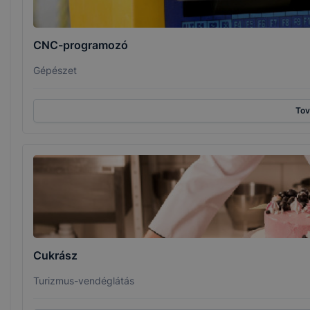
CNC-programozó
Gépészet
To
Cukrász
Turizmus-vendéglátás