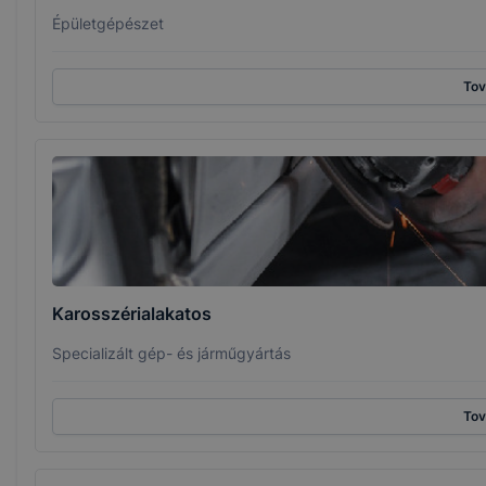
Épületgépészet
To
Karosszérialakatos
Specializált gép- és járműgyártás
To