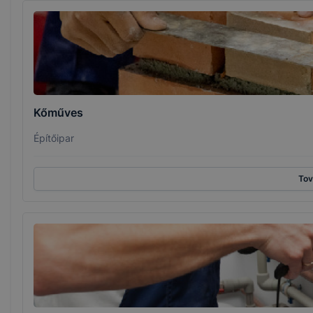
Kőműves
Építőipar
To