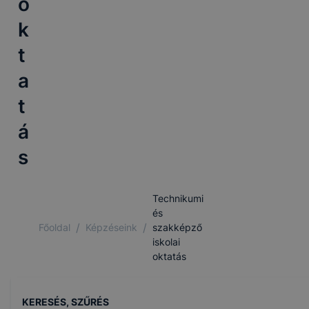
o
k
t
a
t
á
s
Technikumi
és
/
/
Főoldal
Képzéseink
szakképző
iskolai
oktatás
KERESÉS, SZŰRÉS