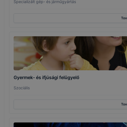
Specializált gép- és járműgyártás
To
Gyermek- és ifjúsági felügyelő
Szociális
To