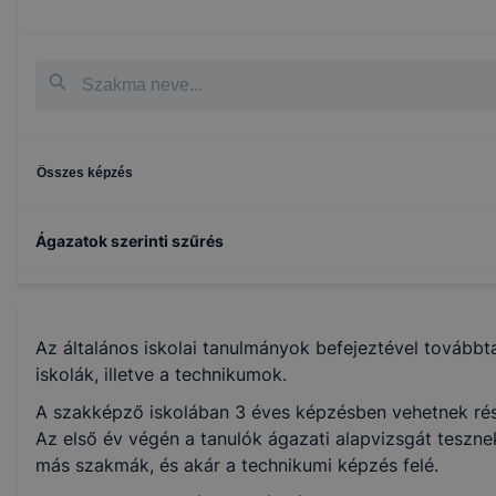
Összes képzés
Ágazatok szerinti szűrés
Építőipar
Az általános iskolai tanulmányok befejeztével tovább
Specializált gép- és járműgyártás
iskolák, illetve a technikumok.
A szakképző iskolában 3 éves képzésben vehetnek rész
Fa- és bútoripar
Az első év végén a tanulók ágazati alapvizsgát tesznek
más szakmák, és akár a technikumi képzés felé.
Gépészet