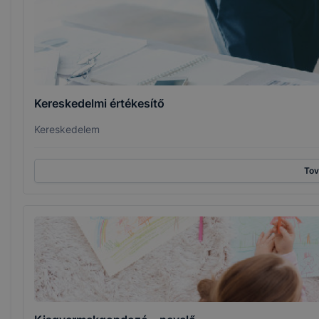
Kereskedelmi értékesítő
Kereskedelem
To