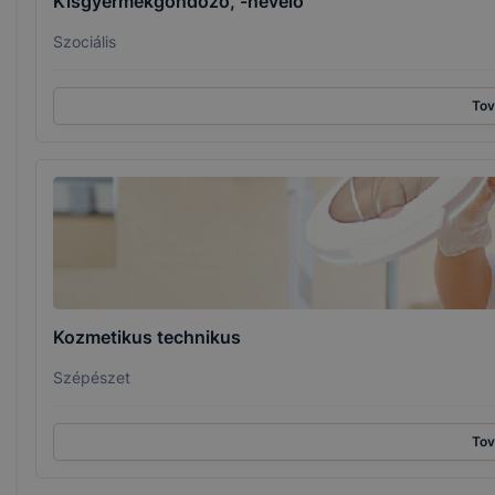
Kisgyermekgondozó, -nevelő
Szociális
To
Kozmetikus technikus
Szépészet
To