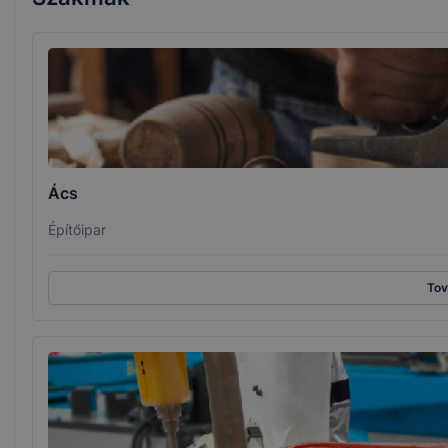
Ács
Építőipar
To