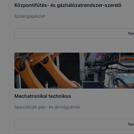
Központifűtés- és gázhálózatrendszer-szerelő
Épületgépészet
To
Mechatronikai technikus
Specializált gép- és járműgyártás
To