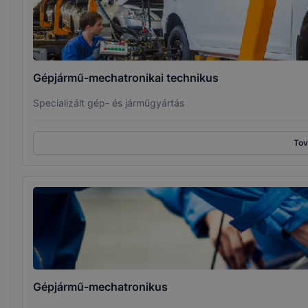
Gépjármű-mechatronikai technikus
Specializált gép- és járműgyártás
To
Gépjármű-mechatronikus