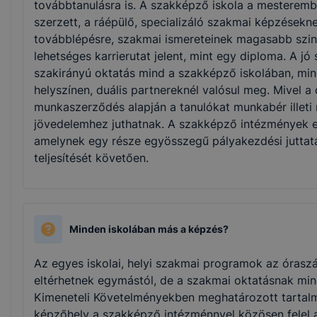
továbbtanulásra is. A szakképző iskola a mesteremb
szerzett, a ráépülő, specializáló szakmai képzések
továbblépésre, szakmai ismereteinek magasabb szin
lehetséges karrierutat jelent, mint egy diploma. A 
szakirányú oktatás mind a szakképző iskolában, min
helyszínen, duális partnereknél valósul meg. Mivel a
munkaszerződés alapján a tanulókat munkabér illeti
jövedelemhez juthatnak. A szakképző intézmények els
amelynek egy része egyösszegű pályakezdési juttatás
teljesítését követően.
Minden iskolában más a képzés?
Az egyes iskolai, helyi szakmai programok az órasz
eltérhetnek egymástól, de a szakmai oktatásnak mind
Kimeneteli Követelményekben meghatározott tartalm
képzőhely a szakképző intézménnyel közösen felel a