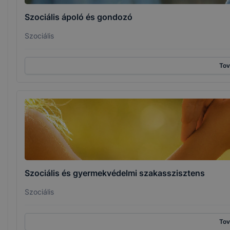
Szociális ápoló és gondozó
Szociális
To
Szociális és gyermekvédelmi szakasszisztens
Szociális
To