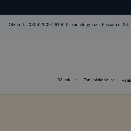
OM kód:
203042/009
|
6100 Kiskunfélegyháza, Kossuth u. 34.
Rólunk
Tanulóinknak
Híre