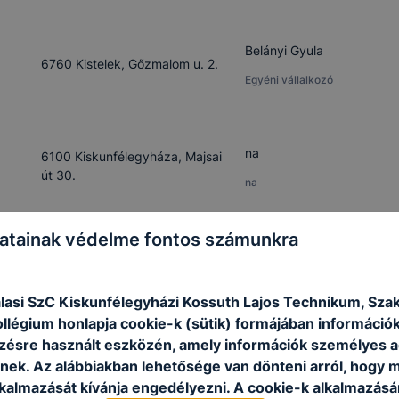
Belányi Gyula
6760 Kistelek, Gőzmalom u. 2.
Egyéni vállalkozó
na
6100 Kiskunfélegyháza, Majsai
út 30.
na
atainak védelme fontos számunkra
Kürti Balázs
6115 Kunszállás, Mátyás király u.
16.
na
lasi SzC Kiskunfélegyházi Kossuth Lajos Technikum, Sza
ollégium honlapja cookie-k (sütik) formájában információk
ésre használt eszközén, amely információk személyes 
Bodnár Antal
6600 Szentes, Honvéd utca
nek. Az alábbiakban lehetősége van dönteni arról, hogy m
14/B.
lkalmazását kívánja engedélyezni. A cookie-k alkalmazásá
Egyéni vállalkozó