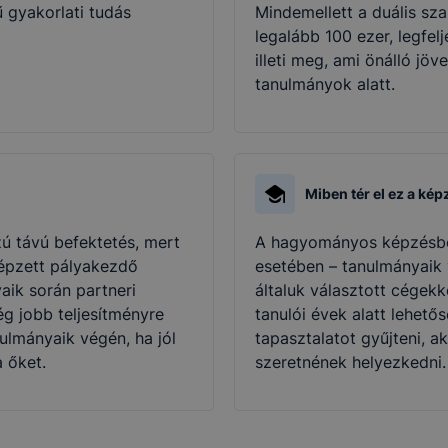
ű gyakorlati tudás
Mindemellett a duális sz
legalább 100 ezer, legfe
illeti meg, ami önálló jö
tanulmányok alatt.
Miben tér el ez a ké
ú távú befektetés, mert
A hagyományos képzésbe
képzett pályakezdő
esetében – tanulmányaik 
aik során partneri
általuk választott cégekk
g jobb teljesítményre
tanulói évek alatt lehető
ulmányaik végén, ha jól
tapasztalatot gyűjteni, ak
a őket.
szeretnének helyezkedni.