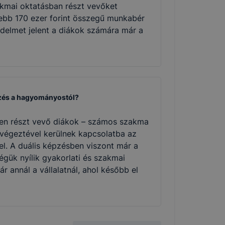
akmai oktatásban részt vevőket
ljebb 170 ezer forint összegű munkabér
vedelmet jelent a diákok számára már a
pzés a hagyományostól?
n részt vevő diákok – számos szakma
végeztével kerülnek kapcsolatba az
el. A duális képzésben viszont már a
ségük nyílik gyakorlati és szakmai
ár annál a vállalatnál, ahol később el