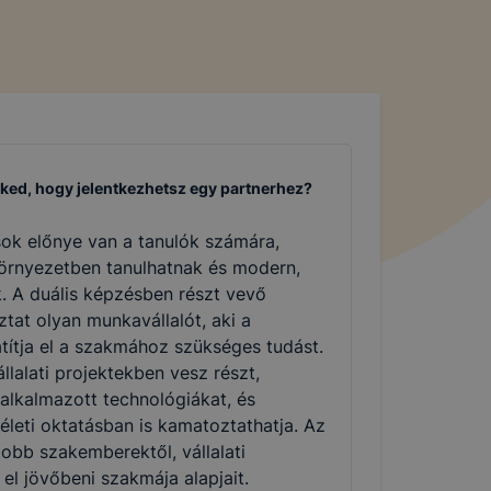
eked, hogy jelentkezhetsz egy partnerhez?
ok előnye van a tanulók számára,
környezetben tanulhatnak és modern,
. A duális képzésben részt vevő
ztat olyan munkavállalót, aki a
átítja el a szakmához szükséges tudást.
llalati projektekben vesz részt,
l alkalmazott technológiákat, és
életi oktatásban is kamatoztathatja. Az
jobb szakemberektől, vállalati
 el jövőbeni szakmája alapjait.