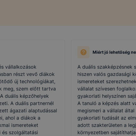
Miért jó lehetőség n
és vállalkozások
A duális szakképzésnek s
ásban részt vevő diákok
hiszen valós gazdasági 
ötődő új technológiákat,
ismereteket szerezhetnek
k meg, szem előtt tartva
vállalat szívesen foglalko
 A duális képzőhelyek
gyakorlati helyszínen saj
eti. A duális partnernél
A tanuló a képzés alatt vá
zett ágazati alaptudással
megismeri a vállalat álta
i, ahol a diákok a
gyakorlati tudását az elm
kmai ismereteket
adott szakterületen a leg
i és szolgáltatási
környezetben sajátíthatja