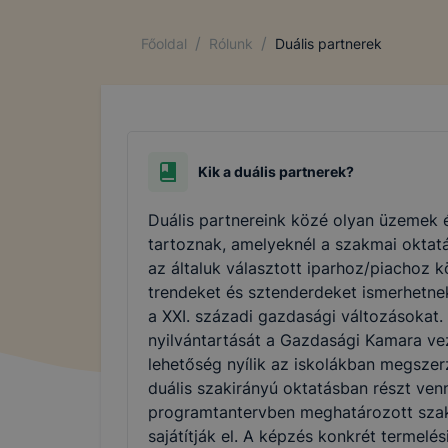
/
/
Főoldal
Rólunk
Duális partnerek
Kik a duális partnerek?
Duális partnereink közé olyan üzemek 
tartoznak, amelyeknél a szakmai oktat
az általuk választott iparhoz/piachoz k
trendeket és sztenderdeket ismerhetne
a XXI. századi gazdasági változásokat.
nyilvántartását a Gazdasági Kamara vez
lehetőség nyílik az iskolákban megszer
duális szakirányú oktatásban részt venn
programtantervben meghatározott sza
sajátítják el. A képzés konkrét termelés