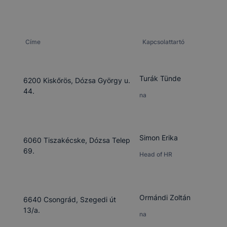
Címe
Kapcsolattartó
Turák Tünde
6200 Kiskőrös, Dózsa György u.
44.
na
Simon Erika
6060 Tiszakécske, Dózsa Telep
69.
Head of HR
Ormándi Zoltán
6640 Csongrád, Szegedi út
13/a.
na