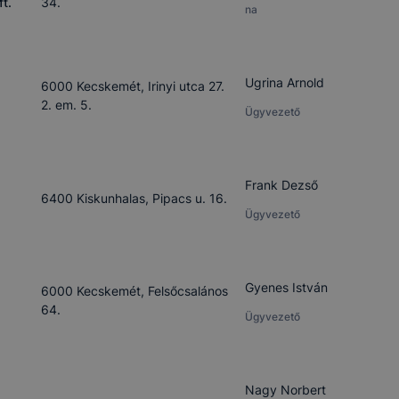
ft.
34.
na
Ugrina Arnold
6000 Kecskemét, Irinyi utca 27.
2. em. 5.
Ügyvezető
Frank Dezső
6400 Kiskunhalas, Pipacs u. 16.
Ügyvezető
Gyenes István
6000 Kecskemét, Felsőcsalános
64.
Ügyvezető
Nagy Norbert