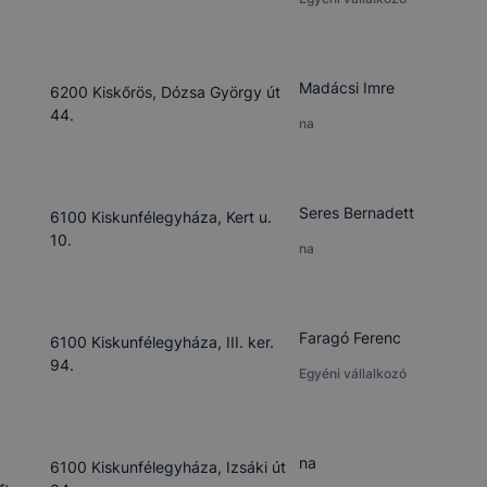
 eltérően fog működni böngészőjében.
Madácsi Imre
6200 Kiskőrös, Dózsa György út
44.
na
Seres Bernadett
6100 Kiskunfélegyháza, Kert u.
10.
na
Faragó Ferenc
6100 Kiskunfélegyháza, III. ker.
94.
Egyéni vállalkozó
na
6100 Kiskunfélegyháza, Izsáki út