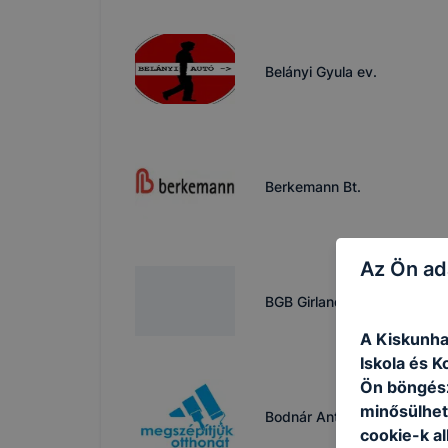
Belányi Gyula ev.
Berkemann Bt.
Az Ön ad
BGB Girland 2011 Kft.
A Kiskunha
Iskola és K
Ön böngész
minősülhet
Bodnár Antal ev.
cookie-k a