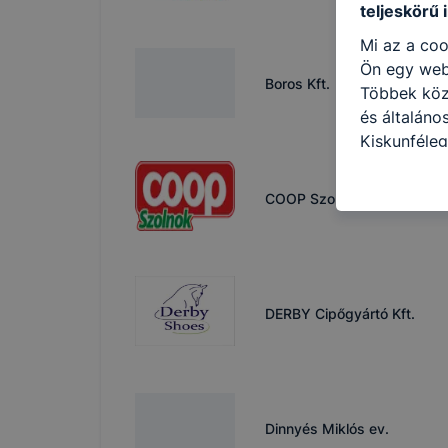
teljeskörű 
Mi az a coo
Ön egy web
Boros Kft.
Többek közö
és általáno
Kiskunféleg
cookie-kat 
kapcsolatba
COOP Szolnok Zrt.
honlap mely
hogyan bizt
oldalunkat,
cookie-kat
változtatás
DERBY Cipőgyártó Kft.
a cookie-ka
mivel a coo
megkönnyít
megakadályo
lesznek kép
Dinnyés Miklós ev.