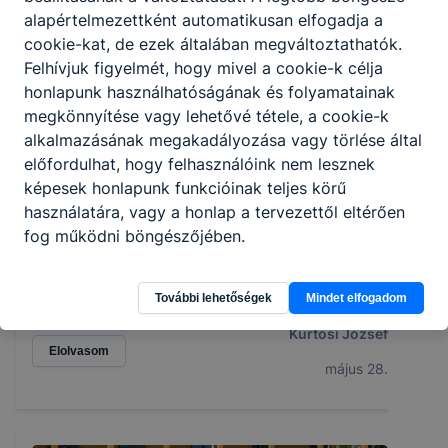
alapértelmezettként automatikusan elfogadja a
cookie-kat, de ezek általában megváltoztathatók.
Felhívjuk figyelmét, hogy mivel a cookie-k célja
honlapunk használhatóságának és folyamatainak
megkönnyítése vagy lehetővé tétele, a cookie-k
alkalmazásának megakadályozása vagy törlése által
előfordulhat, hogy felhasználóink nem lesznek
„Éremeső hullott rájuk……”
képesek honlapunk funkcióinak teljes körű
használatára, vagy a honlap a tervezettől eltérően
Kimagasló eredményeket értek el a 2026-os Év
fog működni böngészőjében.
Pálinkás Bonbonja versenyen a Kiskunhalasi
Szakképzési Centrum Kiskunfélegyházi Kossuth Lajos
Technikum, Szakképző Iskola és Kollégium diákjai és
További lehetőségek
Mindet elfogadom
oktatói. A rangos szakmai megmérettetésen az
intézmény tanulói összesen három arany- és két ezüst
Kürtösi József
minősítést, valamint két különdíjat is elnyertek,
Elolvasom
bizonyítva kreativitásukat, szakmai felkészültségüket
május 28.
és a magas színvonalú oktatói munkát.