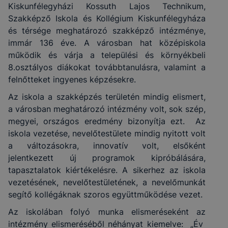
Kiskunfélegyházi Kossuth Lajos Technikum,
Szakképző Iskola és Kollégium Kiskunfélegyháza
és térsége meghatározó szakképző intézménye,
immár 136 éve. A városban hat középiskola
működik és várja a települési és környékbeli
8.osztályos diákokat továbbtanulásra, valamint a
felnőtteket ingyenes képzésekre.
Az iskola a szakképzés területén mindig elismert,
a városban meghatározó intézmény volt, sok szép,
megyei, országos eredmény bizonyítja ezt. Az
iskola vezetése, nevelőtestülete mindig nyitott volt
a változásokra, innovatív volt, elsőként
jelentkezett új programok kipróbálására,
tapasztalatok kiértékelésre. A sikerhez az iskola
vezetésének, nevelőtestületének, a nevelőmunkát
segítő kollégáknak szoros együttműködése vezet.
Az iskolában folyó munka elismeréseként az
intézmény elismeréséből néhányat kiemelve: „Év