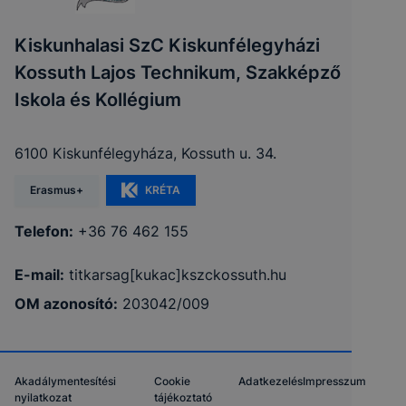
Kiskunhalasi SzC Kiskunfélegyházi
Kossuth Lajos Technikum, Szakképző
Iskola és Kollégium
6100 Kiskunfélegyháza, Kossuth u. 34.
Erasmus+
KRÉTA
Telefon:
+36 76 462 155
E-mail:
titkarsag[kukac]kszckossuth.hu
OM azonosító:
203042/009
Akadálymentesítési
Cookie
Adatkezelés
Impresszum
nyilatkozat
tájékoztató