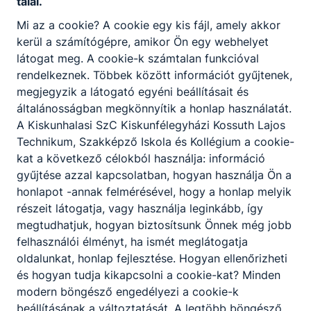
felnőttképzési
talál.
kínálatunkat!
Mi az a cookie? A cookie egy kis fájl, amely akkor
kerül a számítógépre, amikor Ön egy webhelyet
látogat meg. A cookie-k számtalan funkcióval
rendelkeznek. Többek között információt gyűjtenek,
megjegyzik a látogató egyéni beállításait és
Támogassa
általánosságban megkönnyítik a honlap használatát.
iskolai
A Kiskunhalasi SzC Kiskunfélegyházi Kossuth Lajos
alapítványunkat!
Technikum, Szakképző Iskola és Kollégium a cookie-
kat a következő célokból használja: információ
gyűjtése azzal kapcsolatban, hogyan használja Ön a
honlapot -annak felmérésével, hogy a honlap melyik
részeit látogatja, vagy használja leginkább, így
megtudhatjuk, hogyan biztosítsunk Önnek még jobb
felhasználói élményt, ha ismét meglátogatja
Hírek
oldalunkat, honlap fejlesztése. Hogyan ellenőrizheti
és hogyan tudja kikapcsolni a cookie-kat? Minden
modern böngésző engedélyezi a cookie-k
beállításának a változtatását. A legtöbb böngésző