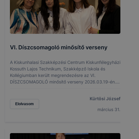
VI. Díszcsomagoló minősítő verseny
A Kiskunhalasi Szakképzési Centrum Kiskunfélegyházi
Kossuth Lajos Technikum, Szakképző Iskola és
Kollégiumban került megrendezésre az VI.
DÍSZCSOMAGOLÓ minősítő verseny 2026.03.19-én.
A verseny mottója az 1976-ban Magyarországon
megnyílt híres Skála Áruház, kabala figurája a
Kürtösi József
„SKÁLA KÓPÉ” volt.
Elolvasom
március 31.