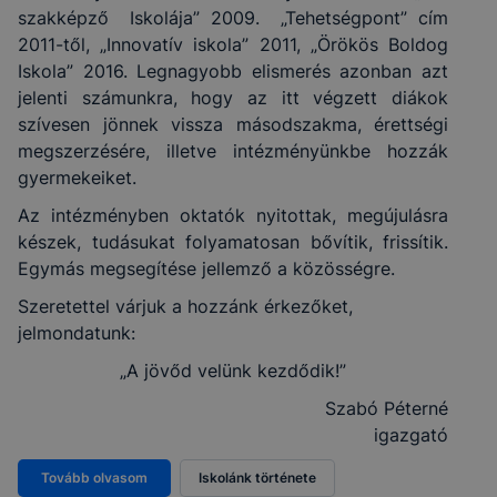
szakképző Iskolája” 2009. „Tehetségpont” cím
2011-től, „Innovatív iskola” 2011, „Örökös Boldog
Iskola” 2016. Legnagyobb elismerés azonban azt
jelenti számunkra, hogy az itt végzett diákok
szívesen jönnek vissza másodszakma, érettségi
megszerzésére, illetve intézményünkbe hozzák
gyermekeiket.
Az intézményben oktatók nyitottak, megújulásra
készek, tudásukat folyamatosan bővítik, frissítik.
Egymás megsegítése jellemző a közösségre.
Szeretettel várjuk a hozzánk érkezőket,
jelmondatunk:
„A jövőd velünk kezdődik!”
Szabó Péterné
igazgató
Tovább olvasom
Iskolánk története