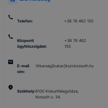
Telefon
:
+36 76 462 155
Központi
+36 76 462
ügyfélszolgálat
:
155
E-mail
titkarsag[kukac]kszckossuth.hu
cím
:
Székhely
:
6100 Kiskunfélegyháza,
Kossuth u. 34.