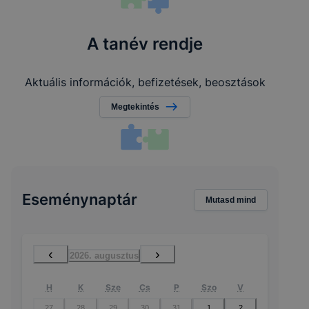
A tanév rendje
Aktuális információk, befizetések, beosztások
Megtekintés
Eseménynaptár
Mutasd mind
‹
›
2026. augusztus
H
K
Sze
Cs
P
Szo
V
27
28
29
30
31
1
2