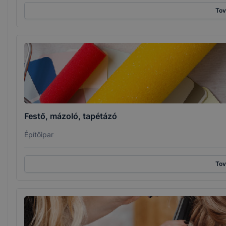
To
Festő, mázoló, tapétázó
Építőipar
To