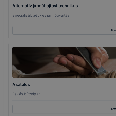
Alternatív járműhajtási technikus
Specializált gép- és járműgyártás
To
Asztalos
Fa- és bútoripar
To