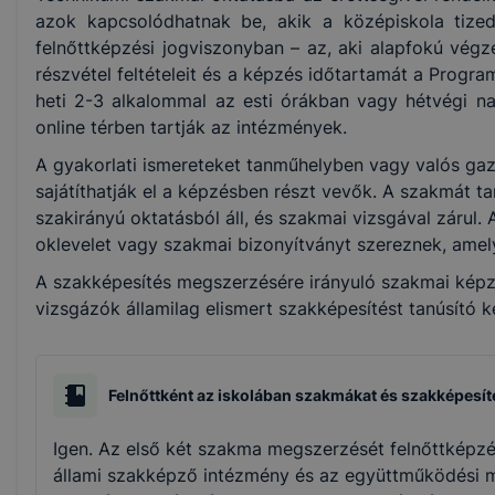
azok kapcsolódhatnak be, akik a középiskola tizedi
felnőttképzési jogviszonyban – az, aki alapfokú végz
Gépészet
részvétel feltételeit és a képzés időtartamát a Prog
heti 2-3 alkalommal az esti órákban vagy hétvégi na
online térben tartják az intézmények.
Turizmus-vendéglátás
A gyakorlati ismereteket tanműhelyben vagy valós gaz
Egészségügy
sajátíthatják el a képzésben részt vevők. A szakmát t
szakirányú oktatásból áll, és szakmai vizsgával zárul. 
oklevelet vagy szakmai bizonyítványt szereznek, amely
Elektronika és elektrotechnika
A szakképesítés megszerzésére irányuló szakmai képzés
vizsgázók államilag elismert szakképesítést tanúsító 
Szépészet
Épületgépészet
Felnőttként az iskolában szakmákat és szakképesít
Kereskedelem
Igen. Az első két szakma megszerzését felnőttképzés
állami szakképző intézmény és az együttműködési m