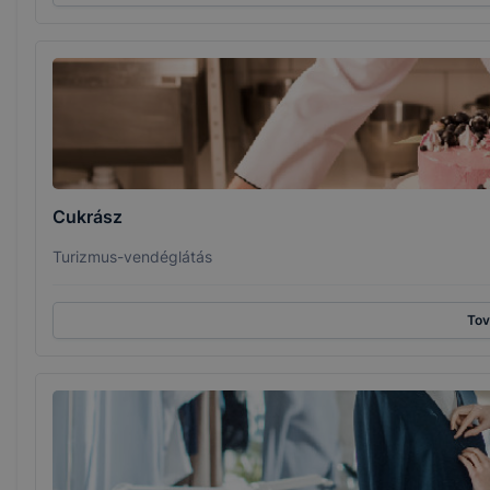
Cukrász
Turizmus-vendéglátás
To