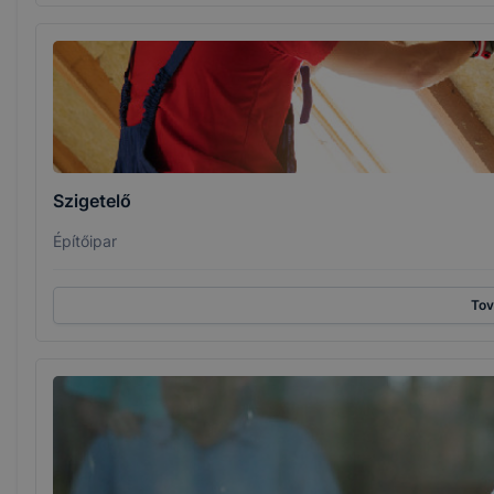
Szigetelő
Építőipar
To