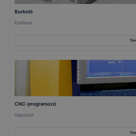
Burkoló
Építőipar
To
CNC-programozó
Gépészet
To