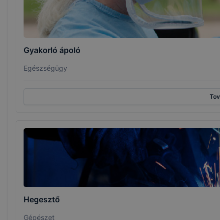
Gyakorló ápoló
Egészségügy
To
Hegesztő
Gépészet