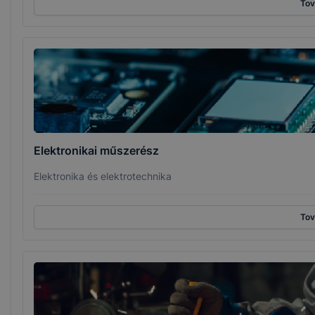
To
Elektronikai műszerész
Elektronika és elektrotechnika
To