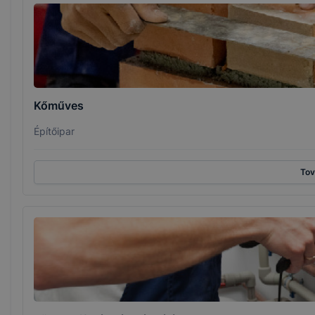
Kőműves
Építőipar
To