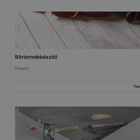
Bőrtermékkészítő
Kreatív
To