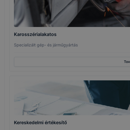
Karosszérialakatos
Specializált gép- és járműgyártás
To
Kereskedelmi értékesítő