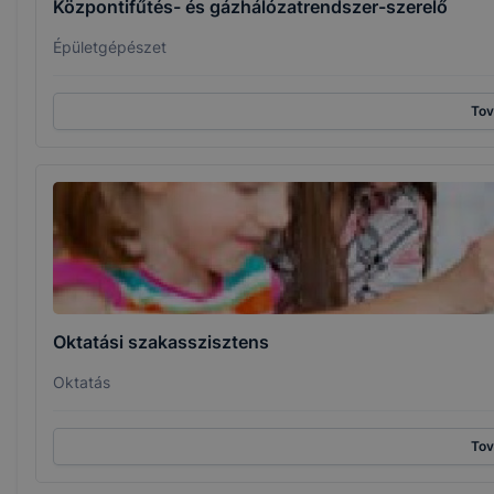
Központifűtés- és gázhálózatrendszer-szerelő
Épületgépészet
To
Oktatási szakasszisztens
Oktatás
To