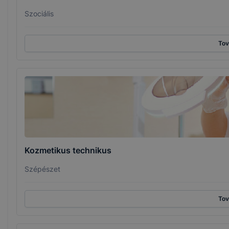
Szociális
To
Kozmetikus technikus
Szépészet
To