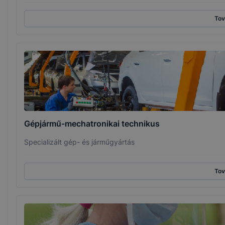
To
Gépjármű-mechatronikai technikus
Specializált gép- és járműgyártás
To