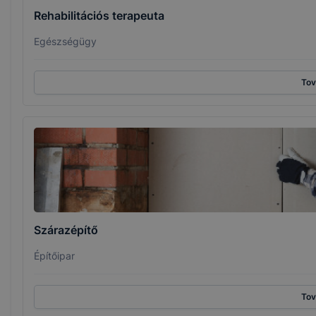
Rehabilitációs terapeuta
Egészségügy
To
Szárazépítő
Építőipar
To