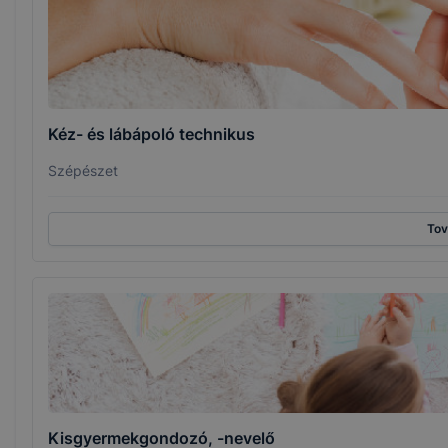
Kéz- és lábápoló technikus
Szépészet
To
Kisgyermekgondozó, -nevelő