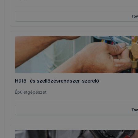
To
Hűtő- és szellőzésrendszer-szerelő
Épületgépészet
To