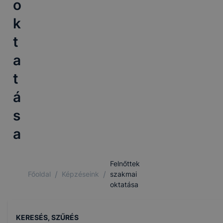
o
k
t
a
t
á
s
a
Felnőttek
/
/
Főoldal
Képzéseink
szakmai
oktatása
KERESÉS, SZŰRÉS