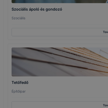
Szociális ápoló és gondozó
Szociális
To
Tetőfedő
Építőipar
To