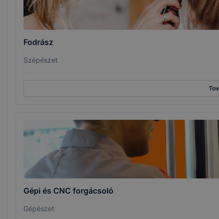
Fodrász
Szépészet
To
Gépi és CNC forgácsoló
Gépészet