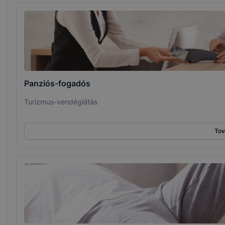
Panziós-fogadós
Turizmus-vendéglátás
To