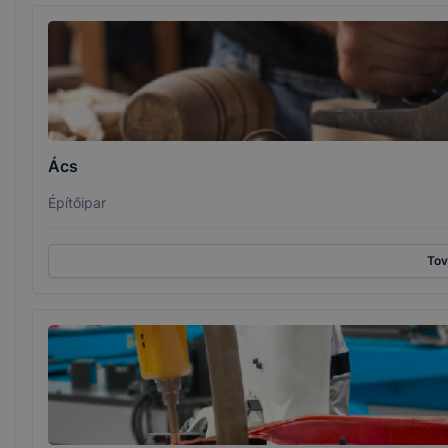
Ács
Építőipar
To