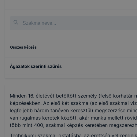
Összes képzés
Ágazatok szerinti szűrés
Építőipar
Minden 16. életévét betöltött személy (felső korhatár 
Specializált gép- és járműgyártás
képzésekben. Az első két szakma (az első szakmai vi
legfeljebb három tanéven keresztül) megszerzése min
van rugalmas keretek között, akár munka mellett rövid 
Fa- és bútoripar
több mint 400, szakmai képzés keretében megszerezhe
Technikumi szakmai oktatásba az érettségivel rendel
Kreatív