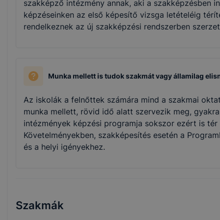
szakképző intézmény annak, aki a szakképzésben ing
Szociális
képzéseinken az első képesítő vizsga letételéig tér
rendelkeznek az új szakképzési rendszerben szerzet
Oktatás
Munka mellett is tudok szakmát vagy államilag elis
Az iskolák a felnőttek számára mind a szakmai okta
munka mellett, rövid idő alatt szervezik meg, gyakra
intézmények képzési programja sokszor ezért is tér 
Követelményekben, szakképesítés esetén a Progra
és a helyi igényekhez.
Szakmák