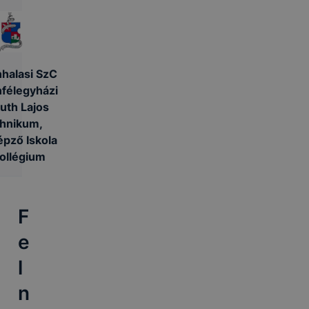
halasi SzC
félegyházi
uth Lajos
hnikum,
pző Iskola
ollégium
F
e
l
n