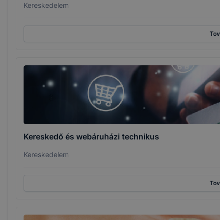
Kereskedelem
To
Kereskedő és webáruházi technikus
Kereskedelem
To