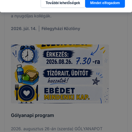
További lehetőségek
Mindet elfogadom
Búcsúznak tőle a Kossuth iskola jelenlegi tantestülete és
a nyugdíjas kollégák.
2026. júl. 14.
Félegyházi Közlöny
Gólyanapi program
2026. augusztus 26-án (szerda) GÓLYANAPOT