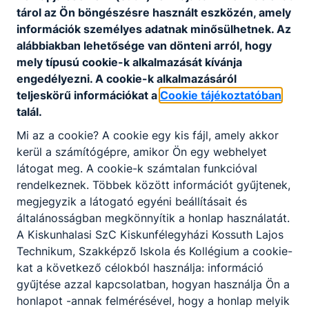
tárol az Ön böngészésre használt eszközén, amely
információk személyes adatnak minősülhetnek. Az
alábbiakban lehetősége van dönteni arról, hogy
mely típusú cookie-k alkalmazását kívánja
KAPCSOLÓDÓ HÍREK
engedélyezni. A cookie-k alkalmazásáról
teljeskörű információkat a
Cookie tájékoztatóban
talál.
Mi az a cookie? A cookie egy kis fájl, amely akkor
kerül a számítógépre, amikor Ön egy webhelyet
látogat meg. A cookie-k számtalan funkcióval
rendelkeznek. Többek között információt gyűjtenek,
megjegyzik a látogató egyéni beállításait és
általánosságban megkönnyítik a honlap használatát.
A Kiskunhalasi SzC Kiskunfélegyházi Kossuth Lajos
Technikum, Szakképző Iskola és Kollégium a cookie-
kat a következő célokból használja: információ
gyűjtése azzal kapcsolatban, hogyan használja Ön a
Köszönet testnevelő kollégáinknak
honlapot -annak felmérésével, hogy a honlap melyik