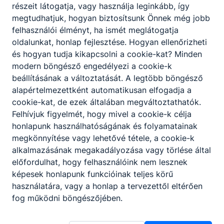
részeit látogatja, vagy használja leginkább, így
Köszönjük iskolánk testnevelésszakos kollégáinak, Tóth
megtudhatjuk, hogyan biztosítsunk Önnek még jobb
Fodor Anett, Fliszárné Mihály Dóra, Sallai Krisztián és
Ladányi István kollégáknak, hogy részt vettek a
felhasználói élményt, ha ismét meglátogatja
Rotaract Kecskemét által Jászszentlászlón szervezett
oldalunkat, honlap fejlesztése. Hogyan ellenőrizheti
Ötpróba Down Táborban.
és hogyan tudja kikapcsolni a cookie-kat? Minden
2026. júl. 22.
Kürtösi József
modern böngésző engedélyezi a cookie-k
beállításának a változtatását. A legtöbb böngésző
alapértelmezettként automatikusan elfogadja a
cookie-kat, de ezek általában megváltoztathatók.
Felhívjuk figyelmét, hogy mivel a cookie-k célja
honlapunk használhatóságának és folyamatainak
megkönnyítése vagy lehetővé tétele, a cookie-k
alkalmazásának megakadályozása vagy törlése által
előfordulhat, hogy felhasználóink nem lesznek
képesek honlapunk funkcióinak teljes körű
használatára, vagy a honlap a tervezettől eltérően
fog működni böngészőjében.
Elhunyt Faragó Dezső, a Kossuth iskola egykori
pedagógusa