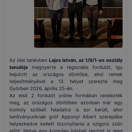
Az idei tanévben
Lajos István, az 1/9/1-es osztály
tanulója
megnyerte a regionális fordulót, így
bejutott az országos döntőbe, ahol remek
teljesítményével a 13. helyet szerezte meg
Győrben 2026. április 25-én.
Az első 2 fordulót online formában rendezték
meg, az országos döntőben azonban már egy
komoly szóbeli feladatra is sor került, ahol
tanítványunknak gróf Apponyi Albert szerepébe
helyezkedve kellett bizonyítania a szigorú zsűri
előtt, illetve egy komplex írásbeli tesztet is meg