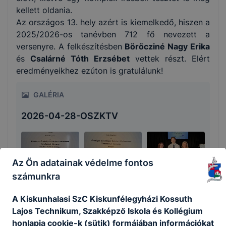
kellett oldania.
Az országos 13. hely azért is kiemelkedő, hiszen a
2025/2026-os tanévben 712 fő nevezett a
versenyre. A felkészítésben
Böröcziné Nagy Erika
és
Csalárné Tóth Erzsébet
vettek részt. Elért
eredményeikhez ezúton is gratulálunk!
GALÉRIA
2026-04-28-OSZKTV
Az Ön adatainak védelme fontos
számunkra
A Kiskunhalasi SzC Kiskunfélegyházi Kossuth
Lajos Technikum, Szakképző Iskola és Kollégium
Megosztás
honlapja cookie-k (sütik) formájában információkat