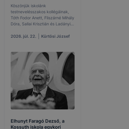
Köszönjük iskolánk
testnevelésszakos kollégáinak,
Tóth Fodor Anett, Fliszárné Mihály
Dóra, Sallai Krisztián és Ladányi
István kollégáknak, hogy részt
vettek a Rotaract Kecskemét által
2026. júl. 22.
Kürtösi József
Jászszentlászlón szervezett
Ötpróba Down Táborban.
Elhunyt Faragó Dezső, a
Kossuth iskola egykori