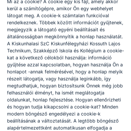
Mi az a cookie? A cookie egy kis fájl, amely akkor
Gólyanapi program
kerül a számítógépre, amikor Ön egy webhelyet
látogat meg. A cookie-k számtalan funkcióval
2026. augusztus 26-án (szerda)
rendelkeznek. Többek között információt gyűjtenek,
GÓLYANAPOT szervezünk a
megjegyzik a látogató egyéni beállításait és
kilencedik évfolyamos diákok
számára. Érkezés: 7.30-ra az
általánosságban megkönnyítik a honlap használatát.
aulába. Tízórait és innivalót kérjük
A Kiskunhalasi SzC Kiskunfélegyházi Kossuth Lajos
hozzanak a gyerekek!
2026. júl. 8.
Kürtösi József
Technikum, Szakképző Iskola és Kollégium a cookie-
kat a következő célokból használja: információ
gyűjtése azzal kapcsolatban, hogyan használja Ön a
honlapot -annak felmérésével, hogy a honlap melyik
részeit látogatja, vagy használja leginkább, így
megtudhatjuk, hogyan biztosítsunk Önnek még jobb
felhasználói élményt, ha ismét meglátogatja
Partnereink
oldalunkat, honlap fejlesztése. Hogyan ellenőrizheti
és hogyan tudja kikapcsolni a cookie-kat? Minden
modern böngésző engedélyezi a cookie-k
beállításának a változtatását. A legtöbb böngésző
alapértelmezettként automatikusan elfogadja a