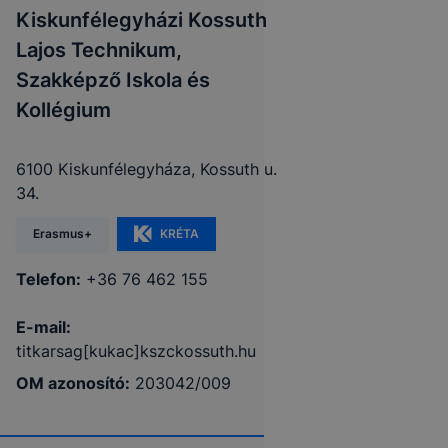
Kiskunfélegyházi Kossuth
Lajos Technikum,
Szakképző Iskola és
Kollégium
6100 Kiskunfélegyháza, Kossuth u.
34.
Erasmus+
KRÉTA
Telefon:
+36 76 462 155
E-mail:
titkarsag[kukac]kszckossuth.hu
OM azonosító:
203042/009