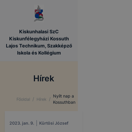
Kiskunhalasi SzC
Kiskunfélegyházi Kossuth
Lajos Technikum, Szakképző
Iskola és Kollégium
Hírek
Nyílt nap a
/
/
Főoldal
Hírek
Kossuthban
2023. jan. 9.
Kürtösi József