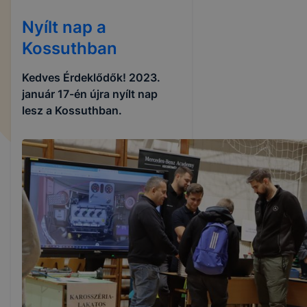
Nyílt nap a
Kossuthban
Kedves Érdeklődők! 2023.
január 17-én újra nyílt nap
lesz a Kossuthban.