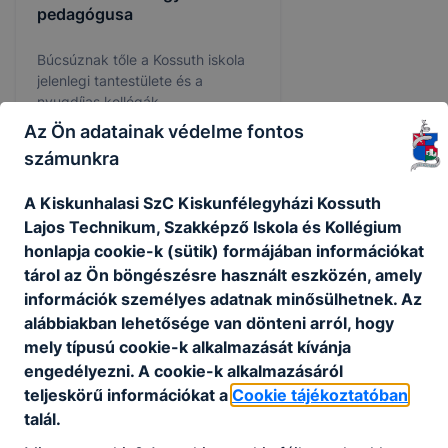
pedagógusa
Búcsúznak tőle a Kossuth iskola
jelenlegi tantestülete és a
nyugdíjas kollégák.
Az Ön adatainak védelme fontos
2026. júl.
Félegyházi
számunkra
14.
Közlöny
A Kiskunhalasi SzC Kiskunfélegyházi Kossuth
Lajos Technikum, Szakképző Iskola és Kollégium
honlapja cookie-k (sütik) formájában információkat
tárol az Ön böngészésre használt eszközén, amely
információk személyes adatnak minősülhetnek. Az
alábbiakban lehetősége van dönteni arról, hogy
mely típusú cookie-k alkalmazását kívánja
engedélyezni. A cookie-k alkalmazásáról
teljeskörű információkat a
Cookie tájékoztatóban
talál.